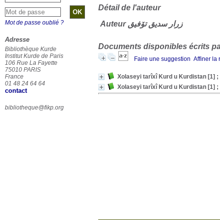
Détail de l'auteur
Mot de passe oublié ?
Auteur زرار سدیق تۆفیق
Adresse
Documents disponibles écrits par
Bibliothèque Kurde
Institut Kurde de Paris
Faire une suggestion
Affiner la
106 Rue La Fayette
75010 PARIS
France
01 48 24 64 64
contact
bibliotheque@fikp.org