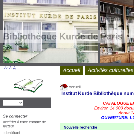
Bibliothèque Kurde de Paris
A-
A
A+
Accueil
Activités culturelles
Accueil
Institut Kurde
Bibliothèque num
CATALOGUE E
Environ 14 000 docu
About 14
Se connecter
OUVERTURE: LU
accéder à votre compte de
lecteur
Nouvelle recherche