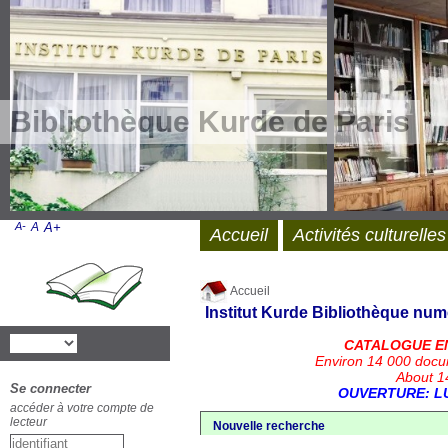
Bibliothèque Kurde de Paris
A-
A
A+
Accueil
Activités culturelles
Accueil
Institut Kurde
Bibliothèque num
CATALOGUE E
Environ 14 000 docu
About 14
Se connecter
OUVERTURE: LU
accéder à votre compte de
lecteur
Nouvelle recherche