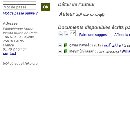
Détail de l'auteur
Mot de passe oublié ?
Auteur بێهجەت سەعید
Adresse
Documents disponibles écrits par
Bibliothèque Kurde
Institut Kurde de Paris
Faire une suggestion
Affiner la
106 Rue La Fayette
75010 PARIS
France
(2019)
برایانی گریم
/
çiwar haw
01 48 24 64 64
Meymûnî lasar ; مەیموونی لاسار
/
Will
contact
bibliotheque@fikp.org