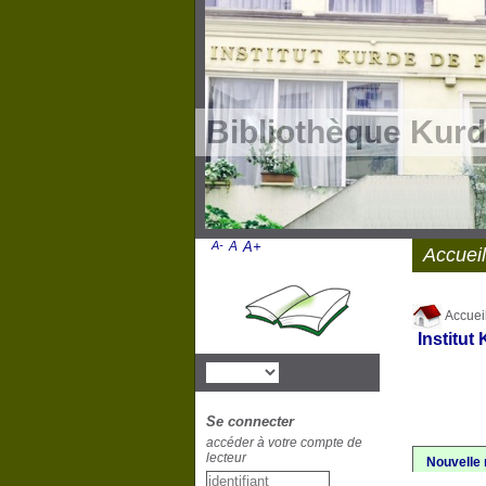
Bibliothèque Kurd
A-
A
A+
Accueil
Accuei
Institut
Se connecter
accéder à votre compte de
lecteur
Nouvelle