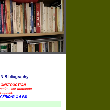
N Bibliography
CONSTRUCTION
ntaires sur demande.
 request.
-FRIDAY 1-6 PM