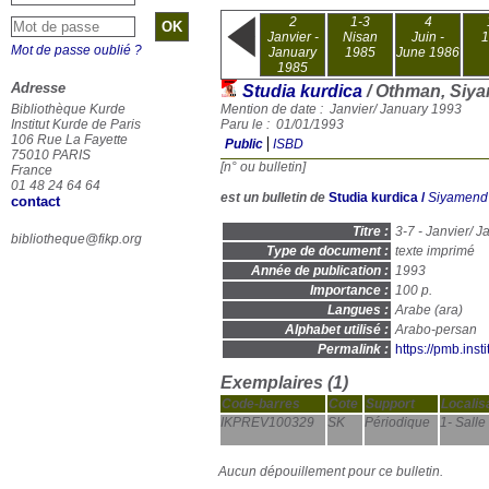
2
1-3
4
Janvier -
Nisan
Juin -
1
Mot de passe oublié ?
January
1985
June 1986
1985
Adresse
Studia kurdica
/ Othman, Siy
Bibliothèque Kurde
Mention de date : Janvier/ January 1993
Institut Kurde de Paris
Paru le : 01/01/1993
106 Rue La Fayette
Public
ISBD
75010 PARIS
[n° ou bulletin]
France
01 48 24 64 64
est un bulletin de
Studia kurdica
/
Siyamend
contact
Titre :
3-7 - Janvier/ 
bibliotheque@fikp.org
Type de document :
texte imprimé
Année de publication :
1993
Importance :
100 p.
Langues :
Arabe (
ara
)
Alphabet utilisé :
Arabo-persan
Permalink :
https://pmb.ins
Exemplaires (1)
Code-barres
Cote
Support
Localis
IKPREV100329
SK
Périodique
1- Salle
Aucun dépouillement pour ce bulletin.