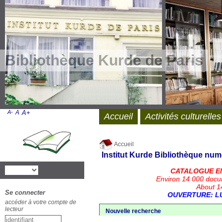
Bibliothèque Kurde de Paris
A-
A
A+
Accueil
Activités culturelles
Accueil
Institut Kurde
Bibliothèque num
CATALOGUE E
Environ 14 000 docu
About 14
Se connecter
OUVERTURE: LU
accéder à votre compte de
lecteur
Nouvelle recherche