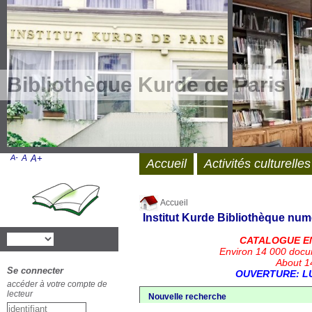
Bibliothèque Kurde de Paris
A-
A
A+
Accueil
Activités culturelles
Accueil
Institut Kurde
Bibliothèque num
CATALOGUE E
Environ 14 000 docu
About 14
Se connecter
OUVERTURE: LU
accéder à votre compte de
lecteur
Nouvelle recherche