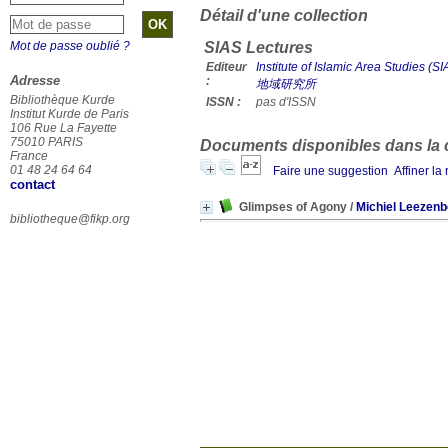
Détail d'une collection
Mot de passe oublié ?
SIAS Lectures
Editeur
Institute of Islamic Area Studies
Adresse
:
地域研究所
Bibliothèque Kurde
ISSN :
pas d'ISSN
Institut Kurde de Paris
106 Rue La Fayette
75010 PARIS
Documents disponibles dans la co
France
01 48 24 64 64
Faire une suggestion
Affiner la
contact
Glimpses of Agony
/
Michiel Leezenb
bibliotheque@fikp.org