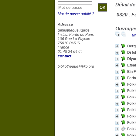
Détail de
Mot de passe oublié ?
Adresse
Ouvrages
Bibliothèque Kurde
Institut Kurde de Paris
Fai
106 Rue La Fayette
75010 PARIS
France
01 48 24 64 64
Di fo
contact
bibliotheque@fikp.org
Ein F
Folk
Folkl
Folk
Folk