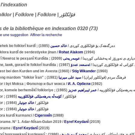
 l'indexation
0320 : Folklor | Folklore | Folklore | فۆلکلۆر
 de la bibliothèque en indexation 0320 (73)
re une suggestion
Affiner la recherche
(1985)
خالد حسين
/
Dergehek bo folklorî kurdî ; دەرگەهەک بۆ فۆلکلۆری کوردی
lklora kurdî de serdestiyeke jinan
/
Rohat Alakom
(1994)
(2009)
عومەر پەتی
/
Diyarî Newroz le pexşanî Kurdîda ; دیاری ی نەورۆز لە پەخشانی كوردیدا
(1987)
ئەسعەد عەدۆ
/
Efsane, lawk, goranî le folklorî kurdîda ; کلۆری کوردیدا
est bei den Kurden und im Avesta (1960)
/
Stig Wikander
(1960)
(1981)
سید علی میرنیا
/
Ferheng mardom "folklor Îran" ; فرهنگ مردم (فولكلور ایران)
lor i byt Moksa ; Фолклор и быт мокса
/
И. А. Орбели
(1982)
(1985)
عمر ئیبراهیم عەزیز
/
Folklor, komele berhemêkî folkloriye ; کلۆرییە
(1985)
كۆمەڵە بەرهەمێكی فۆلكلۆرییە
/
Folklor ; فۆلكلۆر
(1984)
خالد جوتیار
/
Folklor ; فۆلکلۆر
(1984)
خالد جوتیار
/
Folklor ; فۆلکلۆر
ora kurdî kurmanci
/
Cigerxwîn
(1988)
lorame. N° 1. Adar-Nîsan-Gulan 2019
/
Eşref Keydanî
(2019)
lorame
/
Eşref Keydanî
(2019)
(1986)
محمد کریم شریف
/
Folklorî honrawekanî kurdewarî ; ری هۆنراوەکانی کۆردەواری