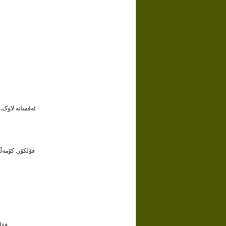
ئەفسانە لاوک.. کۆرانی لە فۆل
فۆلکۆر. کۆمەڵە بەرهەمێکی فۆل
فۆلکلۆ