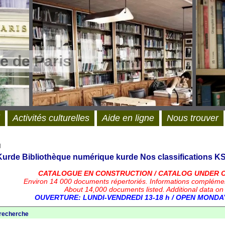
e de Paris
Activités culturelles
Aide en ligne
Nous trouver
l
 Kurde
Bibliothèque numérique kurde
Nos classifications
KS
CATALOGUE EN CONSTRUCTION / CATALOG UNDER 
Environ 14 000 documents répertoriés.
Informations compléme
About 14,000 documents listed. Additional data on
OUVERTURE: LUNDI-VENDREDI 13-18 h / OPEN MONDAY
 recherche