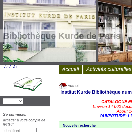
Bibliothèque Kurde de Paris
A-
A
A+
Accueil
Activités culturelles
Accueil
Institut Kurde
Bibliothèque num
CATALOGUE E
Environ 14 000 docu
About 14
Se connecter
OUVERTURE: LU
accéder à votre compte de
lecteur
Nouvelle recherche