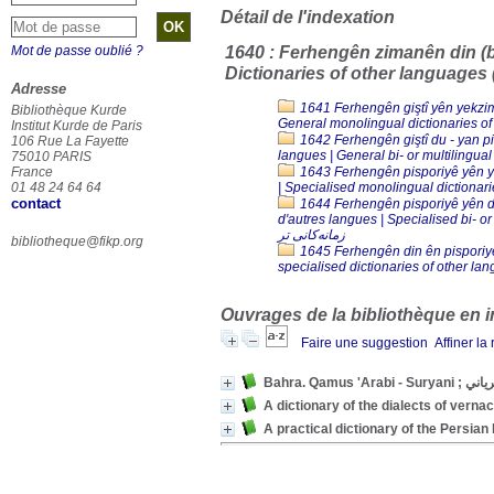
Détail de l'indexation
Mot de passe oublié ?
1640 : Ferhengên zimanên din (bê
Adresse
1641 Ferhengên giştî yên yekzim
Bibliothèque Kurde
Institut Kurde de Paris
1642 Ferhengên giştî du - yan pi
106 Rue La Fayette
75010 PARIS
France
1643 Ferhengên pisporiyê yên ye
01 48 24 64 64
contact
1644 Ferhengên pisporiyê yên du 
d'autres langues | Specialised bi- or multilingual di
زمانەکانی تر
bibliotheque@fikp.org
1645 Ferhengên din ên pisporiyê 
Ouvrages de la bibliothèque en i
Faire une suggestion
Affiner la
Bahra. Qam
A dictionary of the dialects of verna
A practical dictionary of the Persian