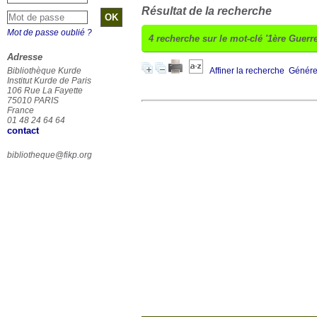
Résultat de la recherche
Mot de passe oublié ?
4
recherche sur le mot-clé
'1ère Guerr
Adresse
Bibliothèque Kurde
Affiner la recherche
Générer
Institut Kurde de Paris
106 Rue La Fayette
75010 PARIS
France
01 48 24 64 64
contact
bibliotheque@fikp.org