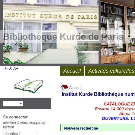
Bibliothèque Kurde de Paris
A-
A
A+
Accueil
Activités culturelles
Accueil
Institut Kurde
Bibliothèque num
CATALOGUE E
Environ 14 000 docu
About 14
Se connecter
OUVERTURE: LU
accéder à votre compte de
lecteur
Nouvelle recherche