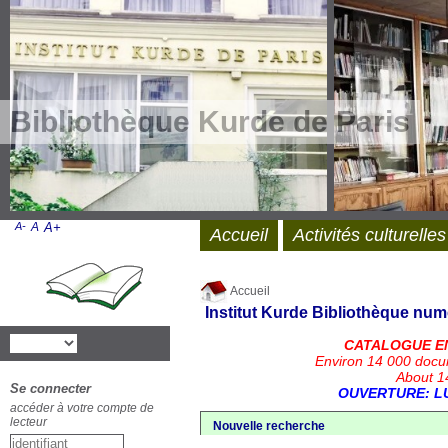
Bibliothèque Kurde de Paris
A-
A
A+
Accueil
Activités culturelles
Accueil
Institut Kurde
Bibliothèque num
CATALOGUE E
Environ 14 000 docu
About 14
Se connecter
OUVERTURE: LU
accéder à votre compte de
lecteur
Nouvelle recherche