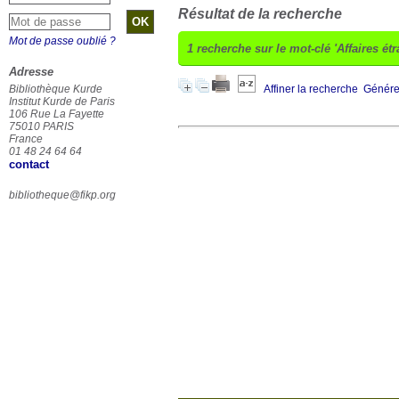
Résultat de la recherche
Mot de passe oublié ?
1
recherche sur le mot-clé
'Affaires ét
Adresse
Bibliothèque Kurde
Affiner la recherche
Générer
Institut Kurde de Paris
106 Rue La Fayette
75010 PARIS
France
01 48 24 64 64
contact
bibliotheque@fikp.org