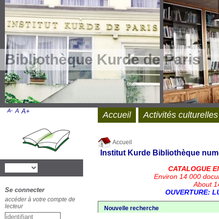
Bibliothèque Kurde de Paris
A-
A
A+
Accueil
Activités culturelles
Accueil
Institut Kurde
Bibliothèque num
CATALOGUE E
Environ 14 000 docu
About 14
Se connecter
OUVERTURE: LU
accéder à votre compte de
lecteur
Nouvelle recherche