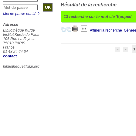
Résultat de la recherche
Mot de passe oublié ?
13
recherche sur le mot-clé
'Epopée'
Adresse
Bibliothèque Kurde
Affiner la recherche
Générer
Institut Kurde de Paris
106 Rue La Fayette
75010 PARIS
France
1
01 48 24 64 64
contact
bibliotheque@fikp.org