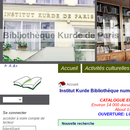
Bibliothèque Kurde de Paris
A-
A
A+
Accueil
Activités culturelles
Accueil
Institut Kurde
Bibliothèque num
CATALOGUE E
Environ 14 000 docu
About 14
Se connecter
OUVERTURE: LU
accéder à votre compte de
lecteur
Nouvelle recherche