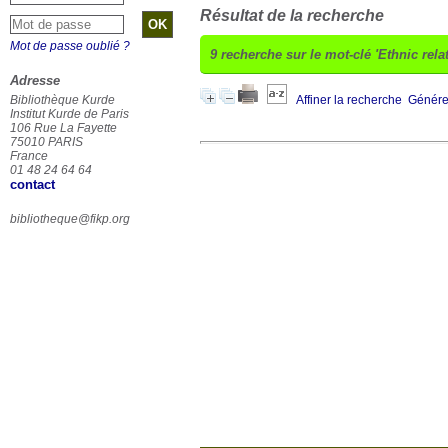
Résultat de la recherche
Mot de passe oublié ?
9
recherche sur le mot-clé
'Ethnic rela
Adresse
Bibliothèque Kurde
Affiner la recherche
Générer
Institut Kurde de Paris
106 Rue La Fayette
75010 PARIS
France
01 48 24 64 64
contact
bibliotheque@fikp.org