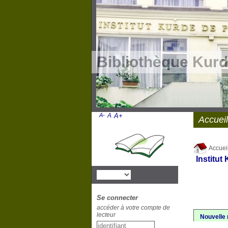
Bibliothèque Kurd
A-
A
A+
Accueil
Accuei
Institut
Se connecter
accéder à votre compte de
lecteur
Nouvelle