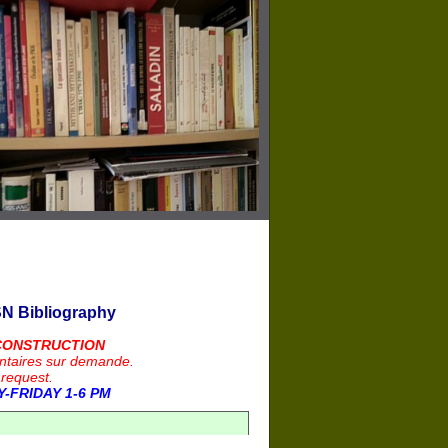
N Bibliography
CONSTRUCTION
ntaires sur demande.
 request.
-FRIDAY 1-6 PM