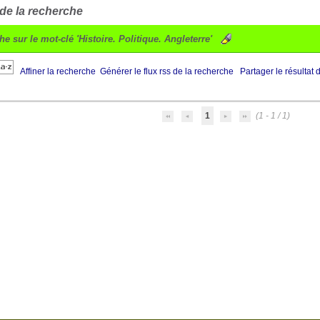
 de la recherche
he sur le mot-clé
'Histoire. Politique. Angleterre'
Affiner la recherche
Générer le flux rss de la recherche
Partager le résultat 
1
(1 - 1 / 1)