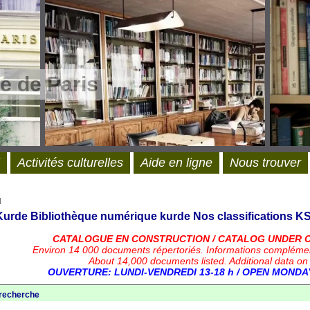
e de Paris
Activités culturelles
Aide en ligne
Nous trouver
l
 Kurde
Bibliothèque numérique kurde
Nos classifications
KS
CATALOGUE EN CONSTRUCTION / CATALOG UNDER 
Environ 14 000 documents répertoriés.
Informations compléme
About 14,000 documents listed. Additional data on
OUVERTURE: LUNDI-VENDREDI 13-18 h / OPEN MONDAY
 recherche