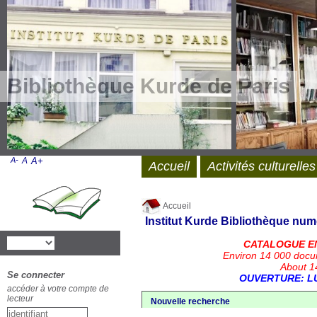
Bibliothèque Kurde de Paris
A-
A
A+
Accueil
Activités culturelles
Accueil
Institut Kurde
Bibliothèque num
CATALOGUE E
Environ 14 000 docu
About 14
Se connecter
OUVERTURE: LU
accéder à votre compte de
lecteur
Nouvelle recherche