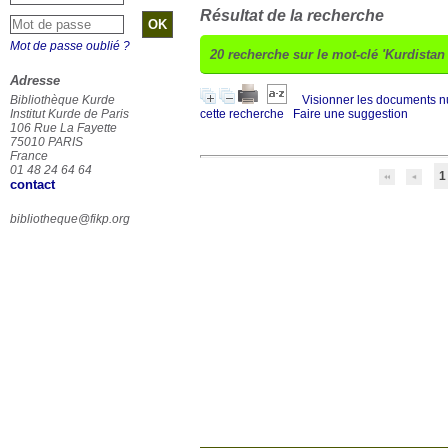
Résultat de la recherche
Mot de passe oublié ?
20
recherche sur le mot-clé
'Kurdistan 
Adresse
Bibliothèque Kurde
Visionner les documents 
Institut Kurde de Paris
cette recherche
Faire une suggestion
106 Rue La Fayette
75010 PARIS
France
01 48 24 64 64
1
contact
bibliotheque@fikp.org