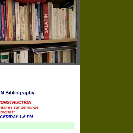
N Bibliography
CONSTRUCTION
ntaires sur demande.
 request.
-FRIDAY 1-6 PM