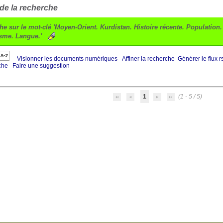
 de la recherche
he sur le mot-clé
'Moyen-Orient. Kurdistan. Histoire récente. Population
sme. Langue.'
Visionner les documents numériques
Affiner la recherche
Générer le flux r
che
Faire une suggestion
1
(1 - 5 / 5)