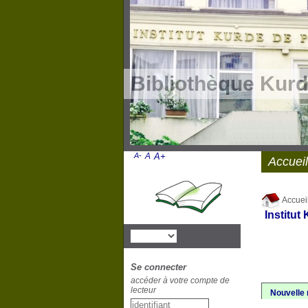
Bibliothèque Kurd
A-
A
A+
Accueil
Accuei
Institut
Se connecter
accéder à votre compte de
lecteur
Nouvelle