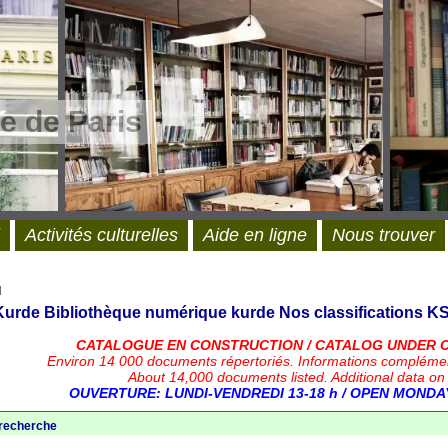
e de Paris
Activités culturelles
Aide en ligne
Nous trouver
l
 Kurde
Bibliothèque numérique kurde
Nos classifications
KS
CATALOGUE EN CONSTRUCTION / CATALOG UNDER 
Environ 14 000 documents répertoriés.
Informations compléme
About 14,000 documents listed. Additional data on
OUVERTURE: LUNDI-VENDREDI 13-18 h / OPEN MONDAY
 recherche