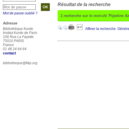
Résultat de la recherche
Mot de passe oublié ?
1
recherche sur le mot-clé
'Pipeline A
Adresse
Bibliothèque Kurde
Affiner la recherche
Générer
Institut Kurde de Paris
106 Rue La Fayette
75010 PARIS
France
01 48 24 64 64
contact
bibliotheque@fikp.org