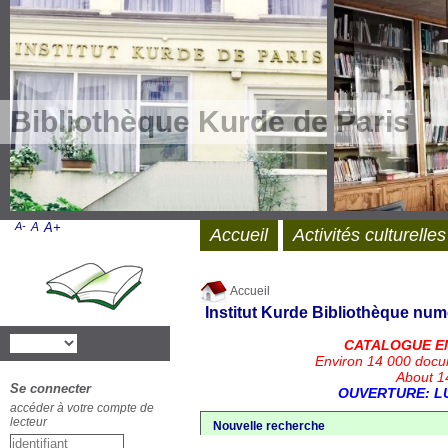
Bibliothèque Kurde de Paris
A-
A
A+
Accueil
Activités culturelles
Accueil
Institut Kurde
Bibliothèque num
CATALOGUE E
Environ 14 000 docu
About 14
Se connecter
OUVERTURE: LU
accéder à votre compte de
lecteur
Nouvelle recherche