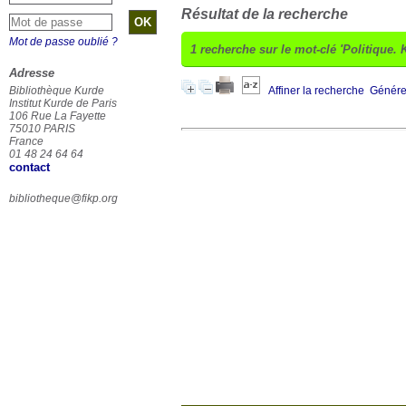
Résultat de la recherche
Mot de passe oublié ?
1
recherche sur le mot-clé
'Politique. 
Adresse
Bibliothèque Kurde
Affiner la recherche
Générer
Institut Kurde de Paris
106 Rue La Fayette
75010 PARIS
France
01 48 24 64 64
contact
bibliotheque@fikp.org