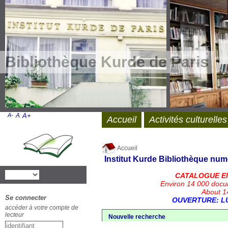
Bibliothèque Kurde de Paris
A-
A
A+
Accueil
Activités culturelles
Accueil
Institut Kurde
Bibliothèque num
CATALOGUE E
Environ 14 000 docu
About 14
Se connecter
OUVERTURE: LU
accéder à votre compte de
lecteur
Nouvelle recherche