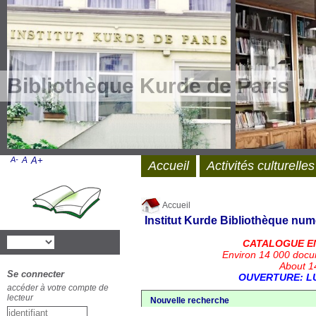
Bibliothèque Kurde de Paris
A-
A
A+
Accueil
Activités culturelles
Accueil
Institut Kurde
Bibliothèque num
CATALOGUE E
Environ 14 000 docu
About 14
Se connecter
OUVERTURE: LU
accéder à votre compte de
lecteur
Nouvelle recherche