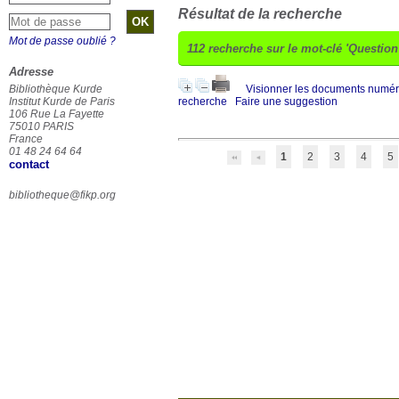
Résultat de la recherche
Mot de passe oublié ?
112
recherche sur le mot-clé
'Question
Adresse
Bibliothèque Kurde
Visionner les documents numé
Institut Kurde de Paris
recherche
Faire une suggestion
106 Rue La Fayette
75010 PARIS
France
01 48 24 64 64
1
2
3
4
5
contact
bibliotheque@fikp.org