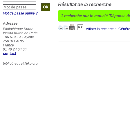
Résultat de la recherche
Mot de passe oublié ?
1
recherche sur le mot-clé
'Réponse do
Adresse
Bibliothèque Kurde
Affiner la recherche
Générer
Institut Kurde de Paris
106 Rue La Fayette
75010 PARIS
France
01 48 24 64 64
contact
bibliotheque@fikp.org