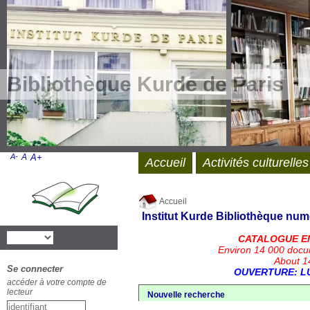
Bibliothèque Kurde de Paris
A-
A
A+
Accueil
Activités culturelles
Accueil
Institut Kurde
Bibliothèque num
CATALOGUE E
Environ 14 000 docu
About 14
Se connecter
OUVERTURE: LU
accéder à votre compte de
lecteur
Nouvelle recherche