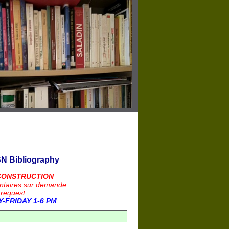
N Bibliography
CONSTRUCTION
ntaires sur demande.
 request.
-FRIDAY 1-6 PM