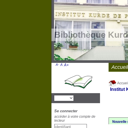
Bibliothèque Kurd
A-
A
A+
Accueil
Accuei
Institut
Se connecter
accéder à votre compte de
lecteur
Nouvelle