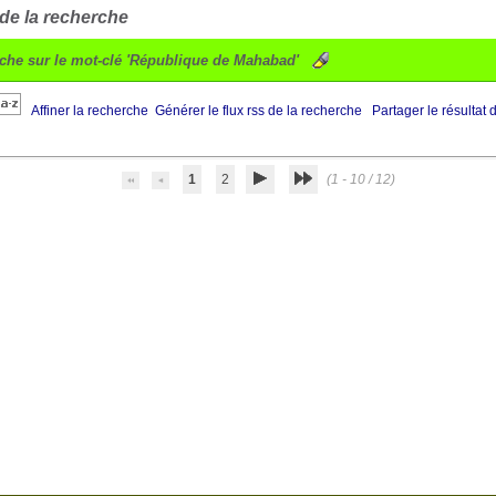
 de la recherche
che sur le mot-clé
'République de Mahabad'
Affiner la recherche
Générer le flux rss de la recherche
Partager le résultat 
1
2
(1 - 10 / 12)