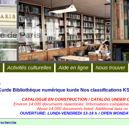
e de Paris
Activités culturelles
Aide en ligne
Nous trouver
l
 Kurde
Bibliothèque numérique kurde
Nos classifications
KS
CATALOGUE EN CONSTRUCTION / CATALOG UNDER 
Environ 14 000 documents répertoriés.
Informations compléme
About 14,000 documents listed. Additional data on
OUVERTURE: LUNDI-VENDREDI 13-18 h / OPEN MONDAY
 recherche