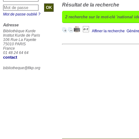
Résultat de la recherche
Mot de passe oublié ?
2
recherche sur le mot-clé
'national ide
Adresse
Bibliothèque Kurde
Affiner la recherche
Générer
Institut Kurde de Paris
106 Rue La Fayette
75010 PARIS
France
01 48 24 64 64
contact
bibliotheque@fikp.org