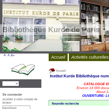
Bibliothèque Kurde de Paris
A-
A
A+
Accueil
Activités culturelles
Accueil
Institut Kurde
Bibliothèque num
CATALOGUE E
Environ 14 000 docu
About 14
Se connecter
OUVERTURE: LU
accéder à votre compte de
lecteur
Nouvelle recherche