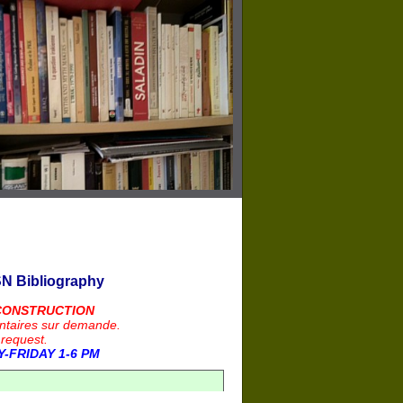
N Bibliography
CONSTRUCTION
ntaires sur demande.
 request.
-FRIDAY 1-6 PM