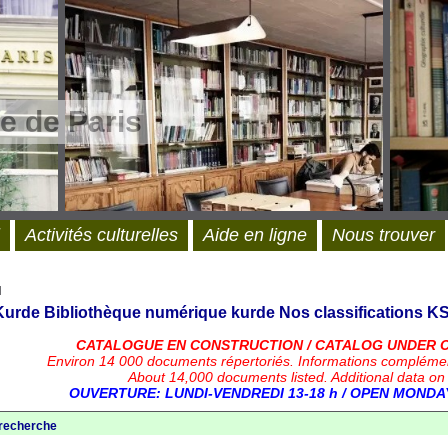
e de Paris
Activités culturelles
Aide en ligne
Nous trouver
l
 Kurde
Bibliothèque numérique kurde
Nos classifications
KS
CATALOGUE EN CONSTRUCTION / CATALOG UNDER 
Environ 14 000 documents répertoriés.
Informations compléme
About 14,000 documents listed. Additional data on
OUVERTURE: LUNDI-VENDREDI 13-18 h / OPEN MONDAY
 recherche