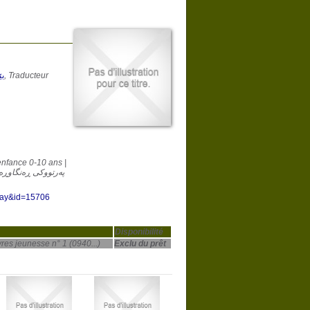
ب
, Traducteur
 enfance 0-10 ans |
years old | پەرتووکی ڕەنگاوڕەنگی منداڵان ٠-١٠ ساڵان
play&id=15706
Disponibilité
vres jeunesse n° 1 (0940...)
Exclu du prêt