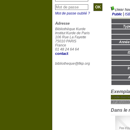
Mot de passe oublié ?
Public
IS
Adresse
Typ
Bibliothèque Kurde
Institut Kurde de Paris
106 Rue La Fayette
75010 PARIS
Année 
France
01 48 24 64 64
I
contact
bibliotheque@fikp.org
I
A
Exemplai
Code-barre
IKPJEU100
Dans le