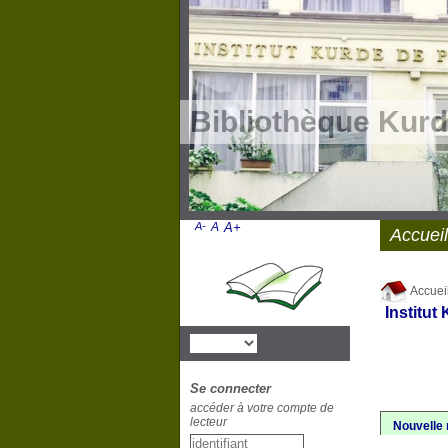
Bibliothèque Kurd
A-
A
A+
Accueil
Accuei
Institut
Se connecter
accéder à votre compte de
lecteur
Nouvelle