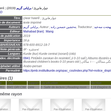
(2019)
برایانی گریم
/
çiwar hawrê ; چوار هاوڕێ
BD
Titre :
çiwar hawrê ; چوار هاوڕێ
e de document :
texte imprimé
Auteurs :
برایانی گریم
, Auteur ;
نەخشین حسەین زادە
, Traducteur ;
ێهجەت سەعید
Editeur :
Mahabad [Iran] : Mang
de publication :
2019
Importance :
16 p.
SBN/ISSN/EAN :
978-600-8912-18-7
Note générale :
ئەستێرە - ٥٢
Langues :
Kurde (
kur
) Kurde central (soranî) (
ckb
)
ndex. décimale :
0941
Pirtûkên zarokan ên resimkirî, ji 0-10 salî | Albums illustrés
Illustrated children's books 0-10 
lphabet utilisé :
Arabo-persan
Permalink :
https://pmb.institutkurde.org/opac_css/index.php?lvl=notice_dis
res (1)
s
Cote
Support
Localisation
Section
461
0941 GRI CIW
Livre
1- Salle de lecture | Reading room
1.16 Etagère li
 même rayon