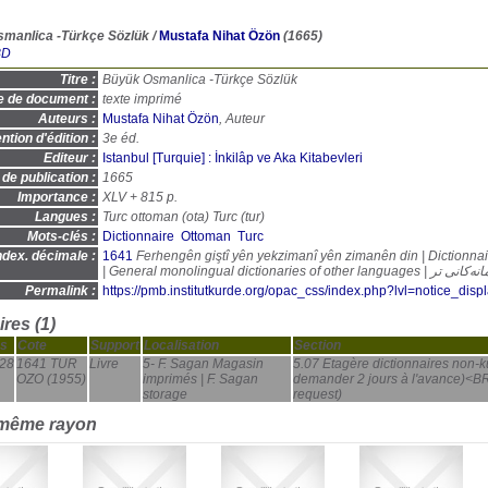
manlica -Türkçe Sözlük
/
Mustafa Nihat Özön
(1665)
BD
Titre :
Büyük Osmanlica -Türkçe Sözlük
e de document :
texte imprimé
Auteurs :
Mustafa Nihat Özön
, Auteur
ntion d'édition :
3e éd.
Editeur :
Istanbul [Turquie] : İnkilâp ve Aka Kitabevleri
de publication :
1665
Importance :
XLV + 815 p.
Langues :
Turc ottoman (
ota
) Turc (
tur
)
Mots-clés :
Dictionnaire
Ottoman
Turc
ndex. décimale :
1641
Ferhengên giştî yên yekzimanî yên zimanên din | Dictionn
| General monolingual di
Permalink :
https://pmb.institutkurde.org/opac_css/index.php?lvl=notice_dis
res (1)
s
Cote
Support
Localisation
Section
28
1641 TUR
Livre
5- F. Sagan Magasin
5.07 Etagère dictionnaires non
OZO (1955)
imprimés | F. Sagan
demander 2 jours à l'avance)<BR
storage
request)
 même rayon