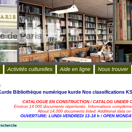
e de Paris
Activités culturelles
Aide en ligne
Nous trouver
l
 Kurde
Bibliothèque numérique kurde
Nos classifications
KS
CATALOGUE EN CONSTRUCTION / CATALOG UNDER 
Environ 14 000 documents répertoriés.
Informations compléme
About 14,000 documents listed. Additional data on
OUVERTURE: LUNDI-VENDREDI 13-18 h / OPEN MONDAY
 recherche