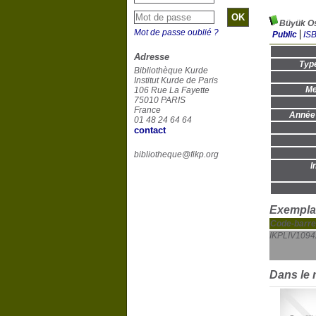
Büyük Os
Mot de passe oublié ?
Public
IS
Adresse
Typ
Bibliothèque Kurde
Institut Kurde de Paris
Me
106 Rue La Fayette
75010 PARIS
France
Année 
01 48 24 64 64
contact
bibliotheque@fikp.org
I
Exemplai
Code-barre
IKPLIV1094
Dans le