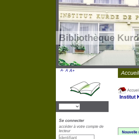
Bibliothèque Kurd
A-
A
A+
Accueil
Accuei
Institut
Se connecter
accéder à votre compte de
lecteur
Nouvelle