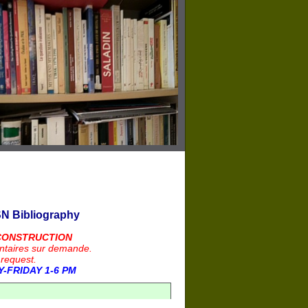
N Bibliography
CONSTRUCTION
ntaires sur demande.
 request.
-FRIDAY 1-6 PM