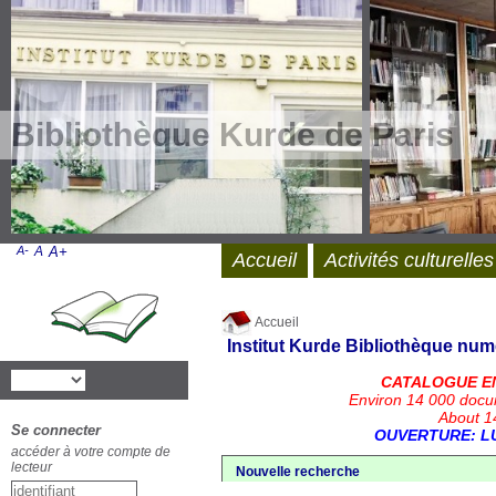
Bibliothèque Kurde de Paris
A-
A
A+
Accueil
Activités culturelles
Accueil
Institut Kurde
Bibliothèque num
CATALOGUE E
Environ 14 000 docu
About 14
Se connecter
OUVERTURE: LU
accéder à votre compte de
lecteur
Nouvelle recherche