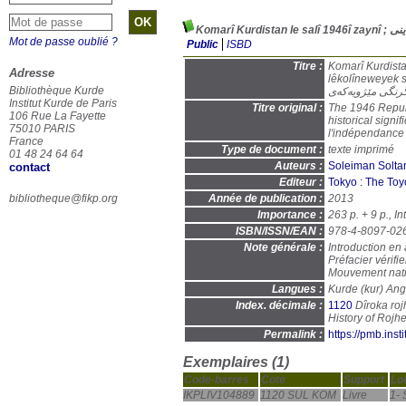
Mot de passe oublié ?
Public
ISBD
Titre :
Komarî Kurdistan le salî 1946î z
Adresse
lêkolîneweyek seba
Bibliothèque Kurde
گرنگی مێژویەكەی
Institut Kurde de Paris
Titre original :
The 1946 Republ
106 Rue La Fayette
historical signi
75010 PARIS
l'indépendance e
France
Type de document :
texte imprimé
01 48 24 64 64
Auteurs :
Soleiman Solta
contact
Editeur :
Tokyo : The Toy
bibliotheque@fikp.org
Année de publication :
2013
Importance :
263 p. + 9 p., In
ISBN/ISSN/EAN :
978-4-8097-02
Note générale :
Introduction en 
Préfacier vérifie
Mouvement natio
Langues :
Kurde (
kur
) Ang
Index. décimale :
1120
Dîroka roj
Permalink :
https://pmb.ins
Exemplaires (1)
Code-barres
Cote
Support
Lo
IKPLIV104889
1120 SUL KOM
Livre
1- 