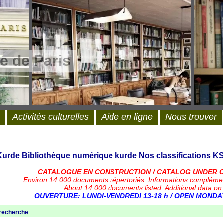
e de Paris
Activités culturelles
Aide en ligne
Nous trouver
l
 Kurde
Bibliothèque numérique kurde
Nos classifications
KS
CATALOGUE EN CONSTRUCTION / CATALOG UNDER 
Environ 14 000 documents répertoriés.
Informations compléme
About 14,000 documents listed. Additional data on
OUVERTURE: LUNDI-VENDREDI 13-18 h / OPEN MONDAY
 recherche