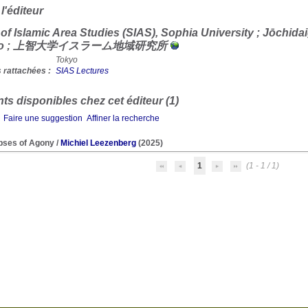
 l'éditeur
e of Islamic Area Studies (SIAS), Sophia University ; Jōchida
ūjo ; 上智大学イスラーム地域研究所
Tokyo
 rattachées :
SIAS Lectures
s disponibles chez cet éditeur (1)
Faire une suggestion
Affiner la recherche
pses of Agony
/
Michiel Leezenberg
(2025)
1
(1 - 1 / 1)