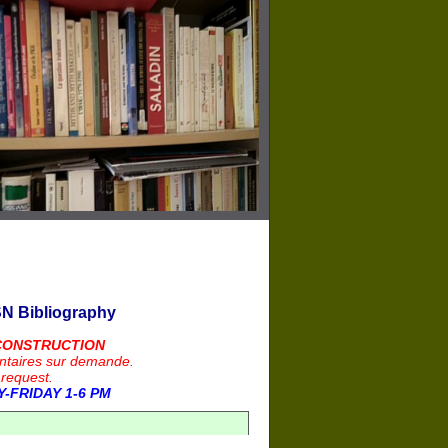
N Bibliography
CONSTRUCTION
ntaires sur demande.
 request.
-FRIDAY 1-6 PM