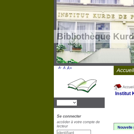
Bibliothèque Kurd
A-
A
A+
Accueil
Accuei
Institut
Se connecter
accéder à votre compte de
lecteur
Nouvelle