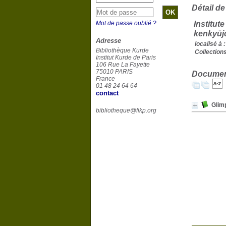
Détail de
Mot de passe oublié ?
Institut
kenky
Adresse
localisé à :
Bibliothèque Kurde
Collections
Institut Kurde de Paris
106 Rue La Fayette
75010 PARIS
Document
France
01 48 24 64 64
contact
Glim
bibliotheque@fikp.org