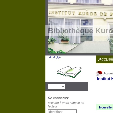
Bibliothèque Kurd
A-
A
A+
Accueil
Accuei
Institut
Se connecter
accéder à votre compte de
lecteur
Nouvelle