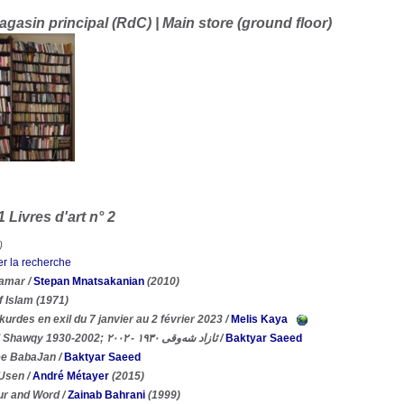
agasin principal (RdC) | Main store (ground floor)
1 Livres d'art n° 2
)
er la recherche
amar
/
Stepan Mnatsakanian
(2010)
f Islam
(1971)
kurdes en exil du 7 janvier au 2 février 2023
/
Melis Kaya
Azad Shawqy 1930-2002; ئازاد شەوقی ١٩٣٠ - ٢٠٠٢
/
Baktyar Saeed
e BabaJan
/
Baktyar Saeed
Usen
/
André Métayer
(2015)
ur and Word
/
Zainab Bahrani
(1999)