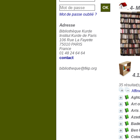
.
4- M
Mot de passe oublié ?
Adresse
Bibliothèque Kurde
Institut Kurde de Paris
106 Rue La Fayette
75010 PARIS
France
01 48 24 64 64
contact
bibliotheque@fikp.org
4.1
35 résultat(s
Affin
Aght
Art o
Arts 
Bade
Ben 
Colo