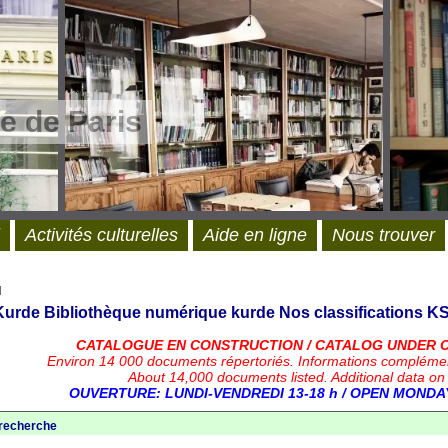
e de Paris
Activités culturelles
Aide en ligne
Nous trouver
l
 Kurde
Bibliothèque numérique kurde
Nos classifications
KS
CATALOGUE EN CONSTRUCTION / CATALOG UNDER 
Environ 14 000 documents répertoriés.
Informations compléme
About 14,000 documents listed. Additional data on
OUVERTURE: LUNDI-VENDREDI 13-18 h / OPEN MONDAY
 recherche