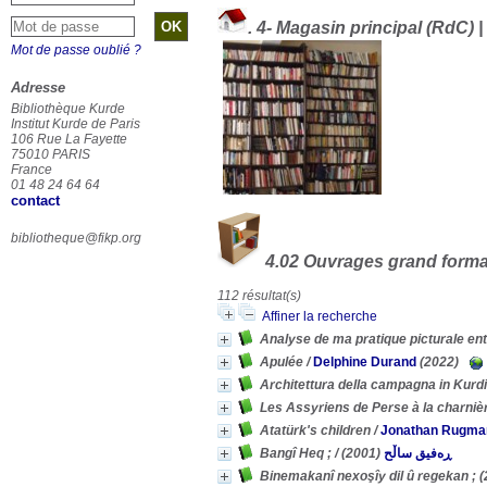
.
4- Magasin principal (RdC) |
Mot de passe oublié ?
Adresse
Bibliothèque Kurde
Institut Kurde de Paris
106 Rue La Fayette
75010 PARIS
France
01 48 24 64 64
contact
bibliotheque@fikp.org
4.02 Ouvrages grand forma
112 résultat(s)
Affiner la recherche
Analyse de ma pratique picturale entr
Apulée
/
Delphine Durand
(2022)
Architettura della campagna in Kurd
Les Assyriens de Perse à la charnièr
Atatürk's children
/
Jonathan Rugma
Bangî Heq ;
/
(2001)
ڕەفیق ساڵح