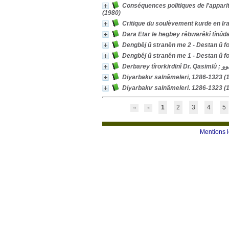
Conséquences politiques de l'apparit
(1980)
Critique du soulèvement kurde en Ir
Dengbêj û stranên me 2 - Destan û f
Dengbêj û stranên me 1 - Destan û f
Derba
Diyarbakır salnâmeleri, 1286-1323 (18
Diyarbakır salnâmeleri. 1286-1323 (186
1
2
3
4
5
Mentions 