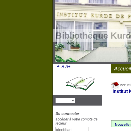
Bibliothèque Kurd
A-
A
A+
Accueil
Accuei
Institut
Se connecter
accéder à votre compte de
lecteur
Nouvelle