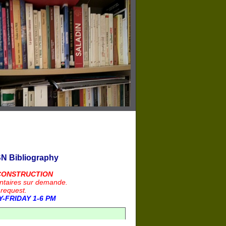
N Bibliography
CONSTRUCTION
ntaires sur demande.
 request.
-FRIDAY 1-6 PM