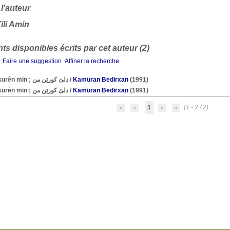
 l'auteur
ili Amin
s disponibles écrits par cet auteur (2)
Faire une suggestion
Affiner la recherche
Dilê kurên min ; دلێ كورێن من
/
Kamuran Bedirxan
(1991)
Dilê kurên min ; دلێ كورێن من
/
Kamuran Bedirxan
(1991)
1
(1 - 2 / 2)