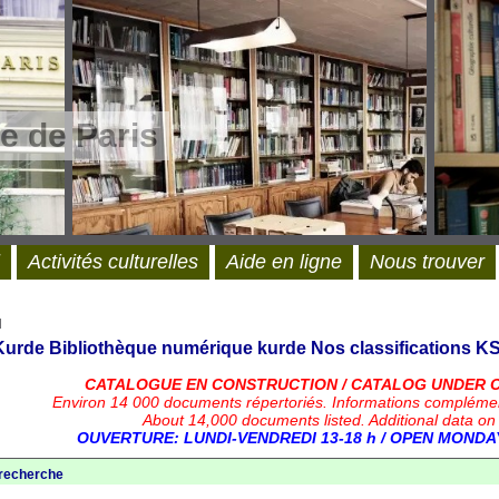
e de Paris
Activités culturelles
Aide en ligne
Nous trouver
l
 Kurde
Bibliothèque numérique kurde
Nos classifications
KS
CATALOGUE EN CONSTRUCTION / CATALOG UNDER 
Environ 14 000 documents répertoriés.
Informations compléme
About 14,000 documents listed. Additional data on
OUVERTURE: LUNDI-VENDREDI 13-18 h / OPEN MONDAY
 recherche