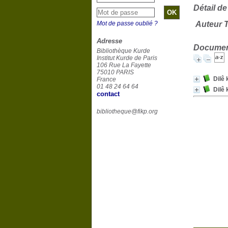
Détail de
Mot de passe oublié ?
Auteur T
Adresse
Document
Bibliothèque Kurde
Institut Kurde de Paris
106 Rue La Fayette
75010 PARIS
France
01 48 24 64 64
contact
bibliotheque@fikp.org