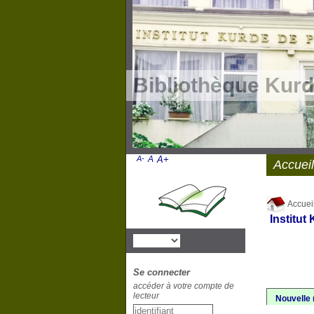
Bibliothèque Kurd
A-
A
A+
Accueil
Accuei
Institut
Se connecter
accéder à votre compte de
lecteur
Nouvelle