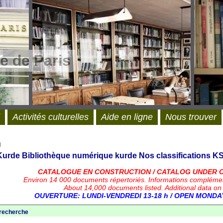
e de Paris
Activités culturelles
Aide en ligne
Nous trouver
l
 Kurde
Bibliothèque numérique kurde
Nos classifications
KS
CATALOGUE EN CONSTRUCTION / CATALOG UNDER 
Environ 14 000 documents répertoriés.
Informations compléme
About 14,000 documents listed. Additional data on
OUVERTURE: LUNDI-VENDREDI 13-18 h / OPEN MONDAY
 recherche