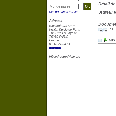
Détail de
Mot de passe oublié ?
Auteur 
Adresse
Document
Bibliothèque Kurde
Institut Kurde de Paris
106 Rue La Fayette
75010 PARIS
Arts 
France
01 48 24 64 64
contact
bibliotheque@fikp.org