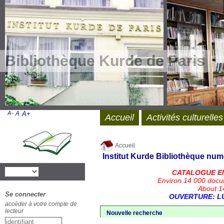
Bibliothèque Kurde de Paris
A-
A
A+
Accueil
Activités culturelles
Accueil
Institut Kurde
Bibliothèque num
CATALOGUE E
Environ 14 000 docu
About 14
Se connecter
OUVERTURE: LU
accéder à votre compte de
lecteur
Nouvelle recherche