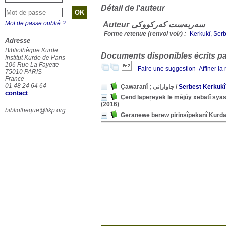
Détail de l'auteur
Mot de passe oublié ?
Auteur سەربەست کەرکووکی
Forme retenue (renvoi voir) :
Kerkukî, Ser
Adresse
Bibliothèque Kurde
Documents disponibles écrits par
Institut Kurde de Paris
106 Rue La Fayette
Faire une suggestion
Affiner la
75010 PARIS
France
01 48 24 64 64
Çawaranî ; چاوارانی
/
Serbest Kerkukî
contact
(2016)
bibliotheque@fikp.org