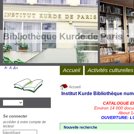
Bibliothèque Kurde de Paris
A-
A
A+
Accueil
Activités culturelles
Accueil
Institut Kurde
Bibliothèque num
CATALOGUE E
Environ 14 000 docu
About 14
Se connecter
OUVERTURE: LU
accéder à votre compte de
lecteur
Nouvelle recherche