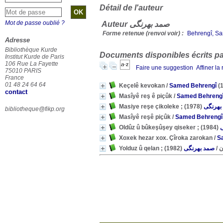
Détail de l'auteur
Mot de passe oublié ?
Auteur صمد بهرنگی
Forme retenue (renvoi voir) :
Behrengî, S
Adresse
Bibliothèque Kurde
Documents disponibles écrits par
Institut Kurde de Paris
106 Rue La Fayette
Faire une suggestion
Affiner la
75010 PARIS
France
01 48 24 64 64
Keçelê kevokan
/
Samed Behrengî
(1
contact
Masîyê reş ê piçûk
/
Samed Behreng
(1978)
بهرنگی
bibliotheque@fikp.org
Masîyê reşê piçûk
/
Samed Behrengî
(1984)
Xoxek hezar xox. Çîroka zarokan
/
S
(1982)
صمد بهرنگی
/
Yol