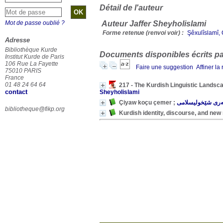
Détail de l'auteur
Mot de passe oublié ?
Auteur Jaffer Sheyholislami
Forme retenue (renvoi voir) :
Adresse
Bibliothèque Kurde
Documents disponibles écrits par
Institut Kurde de Paris
106 Rue La Fayette
Faire une suggestion
Affiner la
75010 PARIS
France
01 48 24 64 64
217 - The Kurdish Linguistic Landsc
contact
Sheyholislami
ری شێخولیسلامی
bibliotheque@fikp.org
Kurdish identity, discourse, and new