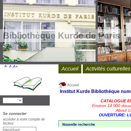
Bibliothèque Kurde de Paris
A-
A
A+
Accueil
Activités culturelles
Accueil
Institut Kurde
Bibliothèque num
CATALOGUE E
Environ 14 000 docu
About 14
Se connecter
OUVERTURE: LU
accéder à votre compte de
lecteur
Nouvelle recherche