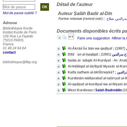
Détail de l'auteur
Mot de passe oublié ?
Auteur Ṣalāh Badir al-Dīn
Forme retenue (renvoi voir) :
Adresse
Bibliothèque Kurde
Documents disponibles écrits par
Institut Kurde de Paris
106 Rue La Fayette
Faire une suggestion
Affiner la
75010 PARIS
France
01 48 24 64 64
(1987)
contact
(1991)
ح بدرالدين
bibliotheque@fikp.org
رالدين
West Kurdistan
/
Salah Badreddin
(1