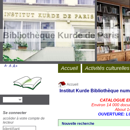
Bibliothèque Kurde de Paris
A-
A
A+
Accueil
Activités culturelles
Accueil
Institut Kurde
Bibliothèque num
CATALOGUE E
Environ 14 000 docu
About 14
Se connecter
OUVERTURE: LU
accéder à votre compte de
lecteur
Nouvelle recherche