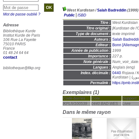
West Kurdistan
/
Salah Badreddin
(1999)
Mot de passe oublié ?
Public
ISBD
Titre :
West Kurdistan 
Adresse
Titre original :
[Kurdistan de l'
Bibliothèque Kurde
Type de document :
texte imprimé
Institut Kurde de Paris
Auteurs :
Salah Badreddi
106 Rue La Fayette
75010 PARIS
Editeur :
Bonn [Allemagne
France
Année de publication :
1999
01 48 24 64 64
Importance :
227 p.
contact
Note générale :
Num_voir_date
Langues :
Anglais (
eng
)
bibliotheque@fikp.org
Index. décimale :
0440
Rojava / K
Kurdist
Permalink :
https://pmb.ins
Exemplaires (1)
Code-barres
Cote
Support
IKPLIV100539
0440 BAD WES
Livre
Dans le même rayon