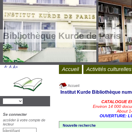
Bibliothèque Kurde de Paris
A-
A
A+
Accueil
Activités culturelles
Accueil
Institut Kurde
Bibliothèque num
CATALOGUE E
Environ 14 000 docu
About 14
Se connecter
OUVERTURE: LU
accéder à votre compte de
lecteur
Nouvelle recherche