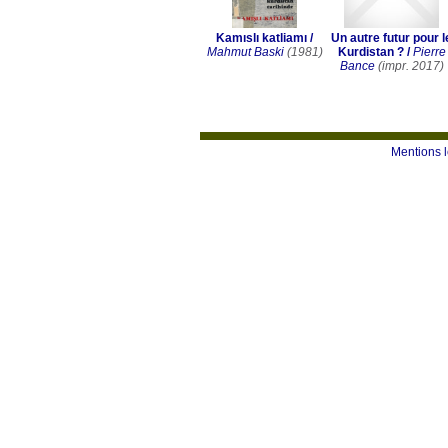
Kamıslı katliamı
/
Un autre futur pour l
Mahmut Baski
(1981)
Kurdistan ?
/
Pierre
Bance
(impr. 2017)
Mentions 