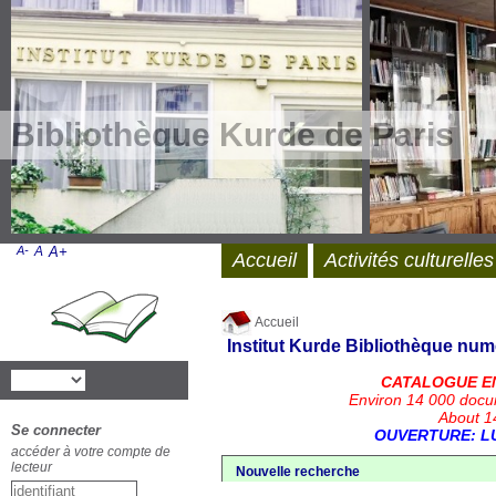
Bibliothèque Kurde de Paris
A-
A
A+
Accueil
Activités culturelles
Accueil
Institut Kurde
Bibliothèque num
CATALOGUE E
Environ 14 000 docu
About 14
Se connecter
OUVERTURE: LU
accéder à votre compte de
lecteur
Nouvelle recherche