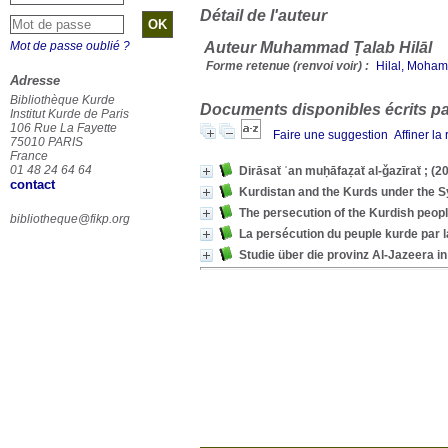
Détail de l'auteur
Mot de passe oublié ?
Auteur Muhammad Ṭalab Hilāl
Forme retenue (renvoi voir) :
Adresse
Bibliothèque Kurde
Documents disponibles écrits par
Institut Kurde de Paris
106 Rue La Fayette
Faire une suggestion
Affiner la
75010 PARIS
France
01 48 24 64 64
contact
Kurdistan and the Kurds under the S
The persecution of the Kurdish peopl
bibliotheque@fikp.org
La persécution du peuple kurde par l
Studie über die provinz Al-Jazeera in 