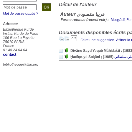
Détail de l'auteur
Mot de passe oublié ?
Auteur فریبا مقصودی
Forme retenue (renvoi voir) :
Meqṣūdî, Fer
Adresse
Bibliothèque Kurde
Documents disponibles écrits par
Institut Kurde de Paris
106 Rue La Fayette
Faire une suggestion
Affiner la
75010 PARIS
France
01 48 24 64 64
contact
(1985)
لی سلطانی
bibliotheque@fikp.org