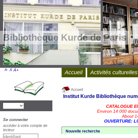
Bibliothèque Kurde de Paris
A-
A
A+
Accueil
Activités culturelles
Accueil
Institut Kurde
Bibliothèque num
CATALOGUE E
Environ 14 000 docu
About 14
Se connecter
OUVERTURE: LU
accéder à votre compte de
lecteur
Nouvelle recherche