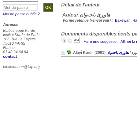
Détail de l'auteur
Mot de passe oublié ?
Auteur هاوڕێ باخەوان
Forme retenue (renvoi voir) :
Baxewan, H
Adresse
Bibliothèque Kurde
Documents disponibles écrits par
Institut Kurde de Paris
106 Rue La Fayette
Faire une suggestion
Affiner la
75010 PARIS
France
01 48 24 64 64
(2001)
هاوڕێ باخەوان
/
Alayî Ku
contact
bibliotheque@fikp.org