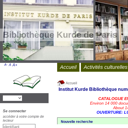
Bibliothèque Kurde de Paris
A-
A
A+
Accueil
Activités culturelles
Accueil
Institut Kurde
Bibliothèque num
CATALOGUE E
Environ 14 000 docu
About 14
Se connecter
OUVERTURE: LU
accéder à votre compte de
lecteur
Nouvelle recherche