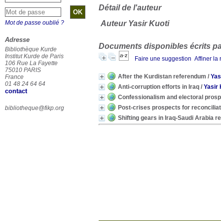
Détail de l'auteur
Mot de passe oublié ?
Auteur Yasir Kuoti
Adresse
Documents disponibles écrits par
Bibliothèque Kurde
Institut Kurde de Paris
Faire une suggestion
Affiner la
106 Rue La Fayette
75010 PARIS
After the Kurdistan referendum
/
Yas
France
01 48 24 64 64
Anti-corruption efforts in Iraq
/
Yasir 
contact
Confessionalism and electoral prospe
Post-crises prospects for reconciliati
bibliotheque@fikp.org
Shifting gears in Iraq-Saudi Arabia re