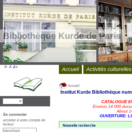
Bibliothèque Kurde de Paris
A-
A
A+
Accueil
Activités culturelles
Accueil
Institut Kurde
Bibliothèque num
CATALOGUE E
Environ 14 000 docu
About 14
Se connecter
OUVERTURE: LU
accéder à votre compte de
lecteur
Nouvelle recherche