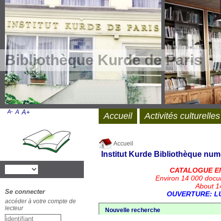
Bibliothèque Kurde de Paris
A-
A
A+
Accueil
Activités culturelles
Accueil
Institut Kurde
Bibliothèque num
CATALOGUE E
Environ 14 000 docu
About 14
Se connecter
OUVERTURE: LU
accéder à votre compte de
lecteur
Nouvelle recherche