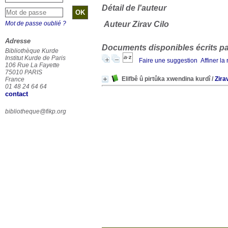
Détail de l'auteur
Mot de passe oublié ?
Auteur Zirav Cilo
Adresse
Documents disponibles écrits par
Bibliothèque Kurde
Institut Kurde de Paris
Faire une suggestion
Affiner la
106 Rue La Fayette
75010 PARIS
Elifbê û pirtûka xwendina kurdî
/
Zira
France
01 48 24 64 64
contact
bibliotheque@fikp.org