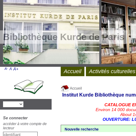
Bibliothèque Kurde de Paris
A-
A
A+
Accueil
Activités culturelles
Accueil
Institut Kurde
Bibliothèque num
CATALOGUE E
Environ 14 000 docu
About 14
Se connecter
OUVERTURE: LU
accéder à votre compte de
lecteur
Nouvelle recherche