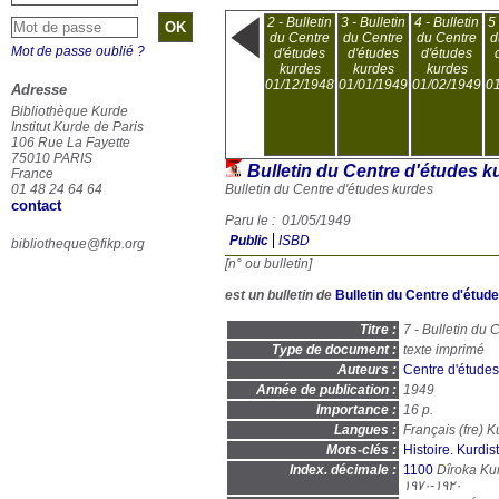
2 - Bulletin
3 - Bulletin
4 - Bulletin
5 
du Centre
du Centre
du Centre
d
Mot de passe oublié ?
d'études
d'études
d'études
kurdes
kurdes
kurdes
01/12/1948
01/01/1949
01/02/1949
0
Adresse
Bibliothèque Kurde
Institut Kurde de Paris
106 Rue La Fayette
75010 PARIS
Bulletin du Centre d'études k
France
01 48 24 64 64
Bulletin du Centre d'études kurdes
contact
Paru le : 01/05/1949
Public
ISBD
bibliotheque@fikp.org
[n° ou bulletin]
est un bulletin de
Bulletin du Centre d'étud
Titre :
7 - Bulletin du 
Type de document :
texte imprimé
Auteurs :
Centre d'études
Année de publication :
1949
Importance :
16 p.
Langues :
Français (
fre
) K
Mots-clés :
Histoire. Kurdis
Index. décimale :
1100
Dîroka Kurd
١٩٢٠-١٩٧٠