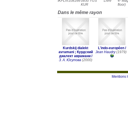
IKPLIV108166
0850 YUS
Livre
4- Mag
KUR
floor)
Dans le même rayon
Kurdskij dialekt
L'indo-européen
/
avramani ; Курдский
Jean Haudry
(1979)
диалект аврамани
/
З. А. Юсупова
(2000)
Mentions 