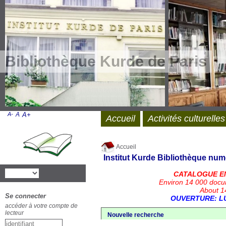
Bibliothèque Kurde de Paris
A-
A
A+
Accueil
Activités culturelles
Accueil
Institut Kurde
Bibliothèque num
CATALOGUE E
Environ 14 000 docu
About 14
Se connecter
OUVERTURE: LU
accéder à votre compte de
lecteur
Nouvelle recherche