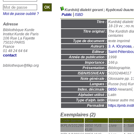
Kurdskij dialekt gorani ; Курдский диа
Mot de passe oublié ?
Public
ISBD
Titre :
Kurdskij dialek
Adresse
18-19 vv. ; п
Bibliothèque Kurde
Titre original :
The Kurdish dia
Institut Kurde de Paris
centuries
106 Rue La Fayette
Type de document :
texte imprimé
75010 PARIS
Auteurs :
З. А. Юсупова
,
France
01 48 24 64 64
Editeur :
Saint-Pétersbou
contact
Année de publication :
1998
Importance :
166 p.
bibliotheque@fikp.org
Présentation :
Bibliographie.
ISBN/ISSN/EAN :
50202484017
Note générale :
Glossaire pp. 1
Langues :
Russe (
rus
) Kur
Index. décimale :
0850
Alphabet utilisé :
Latin
Type d'alph. latin :
Hawar autre modif
Permalink :
https://pmb.ins
Exemplaires (2)
Code-barres
Cote
Support
Locali
IKPLIV101280
0850 YUS
Livre
1- Sal
KUR