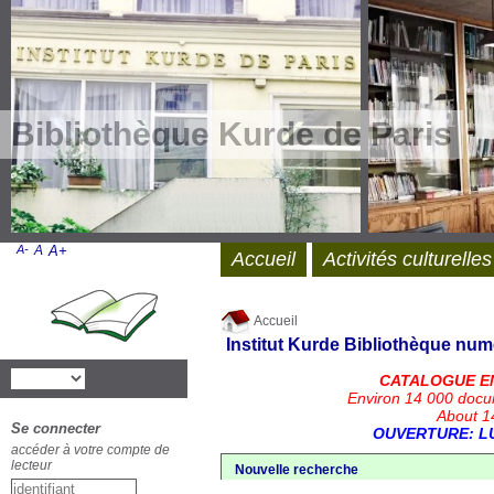
Bibliothèque Kurde de Paris
A-
A
A+
Accueil
Activités culturelles
Accueil
Institut Kurde
Bibliothèque num
CATALOGUE E
Environ 14 000 docu
About 14
Se connecter
OUVERTURE: LU
accéder à votre compte de
lecteur
Nouvelle recherche