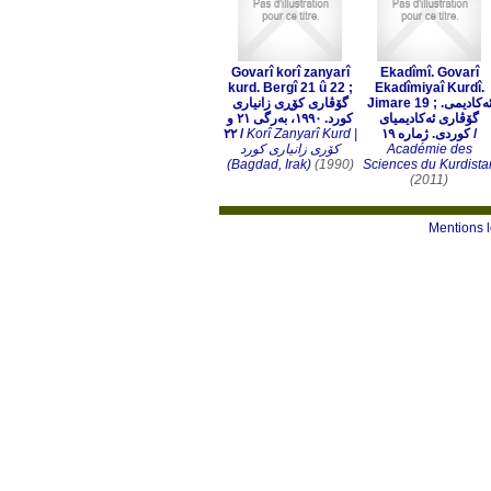
Govarî korî zanyarî
Ekadîmî. Govarî
kurd. Bergî 21 û 22 ;
Ekadîmiyaî Kurdî.
Jimare 19 ; ئەكادیمی.
گۆڤاری كۆڕی زانیاری
گۆڤاری ئەكادیمیای
كورد. ١٩٩٠، بەرگی ٢١ و
٢٢
/
Korî Zanyarî Kurd |
كوردی. ژمارە ١٩
/
کۆری زانیاری کورد
Académie des
(Bagdad, Irak)
(1990)
Sciences du Kurdista
(2011)
Mentions 