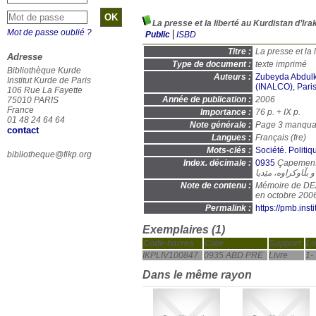
La presse et la liberté au Kurdistan d’Ir
Mot de passe oublié ?
Public
ISBD
Titre :
La presse et la 
Adresse
Type de document :
texte imprimé
Bibliothèque Kurde
Auteurs :
Zubeyda Abdulk
Institut Kurde de Paris
(INALCO), Pari
106 Rue La Fayette
Année de publication :
2006
75010 PARIS
France
Importance :
76 p. + IX p.
01 48 24 64 64
Note générale :
Page 3 manquan
contact
Langues :
Français (
fre
)
Mots-clés :
Société. Politiq
bibliotheque@fikp.org
Index. décimale :
0935
Çapemenî 
 بڵاوکراوە، مێدیا
Note de contenu :
Mémoire de DEA 
en octobre 200
Permalink :
https://pmb.ins
Exemplaires (1)
Code-barres
Cote
Support
Lo
IKPLIV100847
0935 ABD PRE
Livre
1-
Dans le même rayon