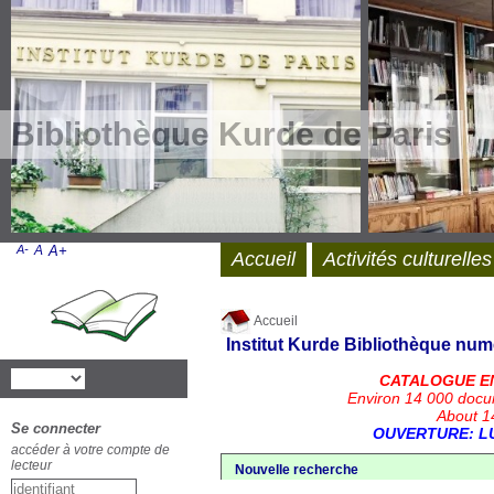
Bibliothèque Kurde de Paris
A-
A
A+
Accueil
Activités culturelles
Accueil
Institut Kurde
Bibliothèque num
CATALOGUE E
Environ 14 000 docu
About 14
Se connecter
OUVERTURE: LU
accéder à votre compte de
lecteur
Nouvelle recherche