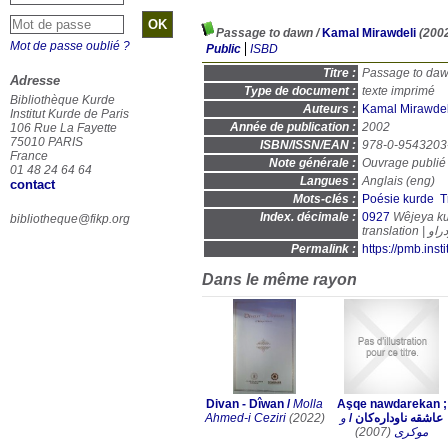
Passage to dawn
/
Kamal Mirawdeli
(200
Mot de passe oublié ?
Public
ISBD
Titre :
Passage to da
Adresse
Type de document :
texte imprimé
Bibliothèque Kurde
Auteurs :
Kamal Mirawdel
Institut Kurde de Paris
Année de publication :
2002
106 Rue La Fayette
75010 PARIS
ISBN/ISSN/EAN :
978-0-9543203
France
Note générale :
Ouvrage publié 
01 48 24 64 64
Langues :
Anglais (
eng
)
contact
Mots-clés :
Poésie kurde
T
Index. décimale :
0927
Wêjeya kur
bibliotheque@fikp.org
trans
Permalink :
https://pmb.ins
Dans le même rayon
Divan - Dîwan
/
Molla
Aşqe nawdarekan ;
Ahmed-i Ceziri
(2022)
و
/
عاشقە ناودارەکان
(2007)
موکری