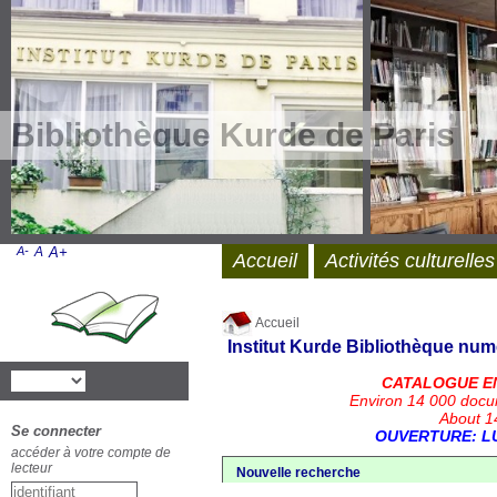
Bibliothèque Kurde de Paris
A-
A
A+
Accueil
Activités culturelles
Accueil
Institut Kurde
Bibliothèque num
CATALOGUE E
Environ 14 000 docu
About 14
Se connecter
OUVERTURE: LU
accéder à votre compte de
lecteur
Nouvelle recherche