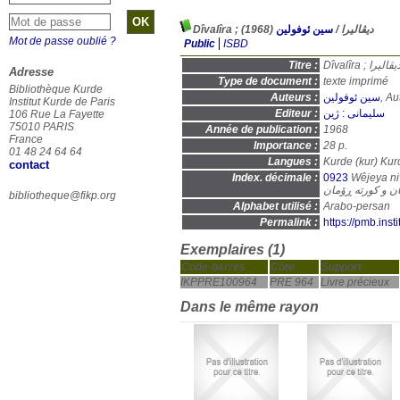
(1968)
سین ئوفولین
/
Dîvalîra ; دیڤالیرا
Mot de passe oublié ?
Public
ISBD
Titre :
Dîvalîra ; یڤالیرا
Adresse
Type de document :
texte imprimé
Bibliothèque Kurde
Auteurs :
سین ئوفولین
, Au
Institut Kurde de Paris
Editeur :
سلیمانی : ژین
106 Rue La Fayette
75010 PARIS
Année de publication :
1968
France
Importance :
28 p.
01 48 24 64 64
Langues :
Kurde (
kur
) Kur
contact
Index. décimale :
0923
Wêjeya niv
ان و کورتە ڕۆمان
bibliotheque@fikp.org
Alphabet utilisé :
Arabo-persan
Permalink :
https://pmb.ins
Exemplaires (1)
Code-barres
Cote
Support
IKPPRE100964
PRE 964
Livre précieux
Dans le même rayon