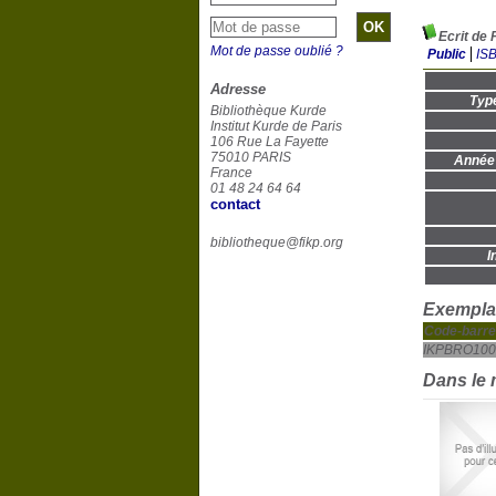
Ecrit de 
Mot de passe oublié ?
Public
IS
Adresse
Typ
Bibliothèque Kurde
Institut Kurde de Paris
106 Rue La Fayette
75010 PARIS
Année 
France
01 48 24 64 64
contact
bibliotheque@fikp.org
I
Exemplai
Code-barre
IKPBRO100
Dans le