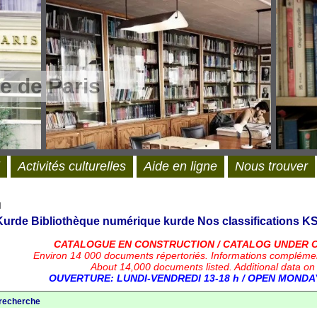
e de Paris
Activités culturelles
Aide en ligne
Nous trouver
l
 Kurde
Bibliothèque numérique kurde
Nos classifications
KS
CATALOGUE EN CONSTRUCTION / CATALOG UNDER 
Environ 14 000 documents répertoriés.
Informations compléme
About 14,000 documents listed. Additional data on
OUVERTURE: LUNDI-VENDREDI 13-18 h / OPEN MONDAY
 recherche