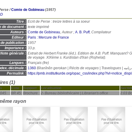
Perse
/
Comte de Gobineau
(1957)
BD
Titre :
Ecrit de Perse : treize lettres à sa soeur
e de document :
texte imprimé
Auteurs :
Comte de Gobineau
, Auteur ;
A. B. Puff
, Compilateur
Editeur :
Paris : Mercure de France
de publication :
1957
Importance :
33 p.
Note générale :
Extrait de Herbert Franke (éd.). Edition de A.B. Puff. Manquant? G
de voyage. XIXème s. Kurdistan d'Iran (Rojhelat).
Langues :
Français (
fre
)
ndex. décimale :
1360
Bîranînên gerokan | Récits de voy
Permalink :
https://pmb.institutkurde.org/opac_css/index.php?lvl=notice_dis
res (1)
s
Cote
Support
Localisation
Sectio
045
BR 45
Brochure
2- Bureau bibliothécaire | Librarian's office
2.03 Bo
 même rayon