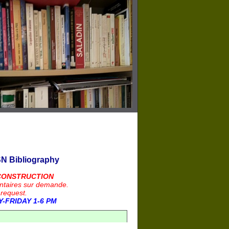
N Bibliography
CONSTRUCTION
ntaires sur demande.
 request.
-FRIDAY 1-6 PM