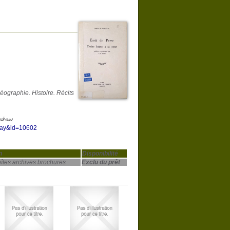
éographie. Histoire. Récits
ages | Travelogues | سەفەرنامە
play&id=10602
n
Disponibilité
îtes archives brochures
Exclu du prêt