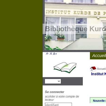
Bibliothèque Kurd
A-
A
A+
Accueil
Accuei
Institut
Se connecter
accéder à votre compte de
lecteur
Nouvelle