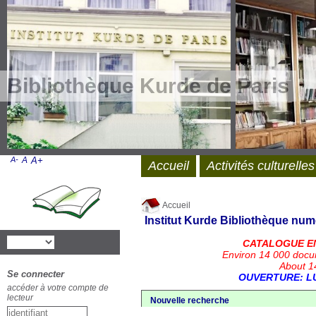
Bibliothèque Kurde de Paris
A-
A
A+
Accueil
Activités culturelles
Accueil
Institut Kurde
Bibliothèque num
CATALOGUE E
Environ 14 000 docu
About 14
Se connecter
OUVERTURE: LU
accéder à votre compte de
lecteur
Nouvelle recherche