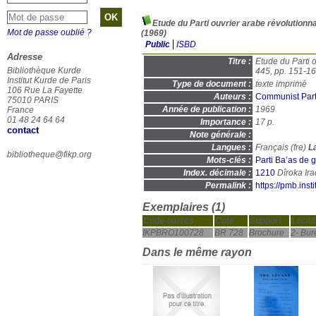
Etude du Parti ouvrier arabe révolutionn
Mot de passe oublié ?
(1969)
Public
ISBD
Adresse
Titre :
Etude du Parti o
Bibliothèque Kurde
445, pp. 151-16
Institut Kurde de Paris
Type de document :
texte imprimé
106 Rue La Fayette
Auteurs :
Communist Party
75010 PARIS
Année de publication :
1969
France
01 48 24 64 64
Importance :
17 p.
contact
Note générale :
Langues :
Français (
fre
)
L
bibliotheque@fikp.org
Mots-clés :
Parti Ba’as de 
Index. décimale :
1210
Permalink :
https://pmb.ins
Exemplaires (1)
Code-barres
Cote
Support
Locali
IKPBRO100728
BR 728
Brochure
2- Bure
Dans le même rayon