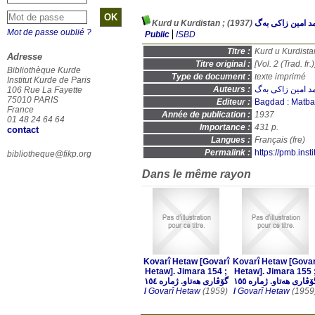
(1937)
د امین زاكی بەگ
Mot de passe oublié ?
Public
ISBD
Titre :
Adresse
Titre original :
[Vol. 2 (Trad. fr.)
Bibliothèque Kurde
Type de document :
texte imprimé
Institut Kurde de Paris
Auteurs :
د امین زاكی بەگ
106 Rue La Fayette
75010 PARIS
Editeur :
Bagdad : Matba'
France
Année de publication :
1937
01 48 24 64 64
Importance :
431 p.
contact
Langues :
Français (
fre
)
Permalink :
https://pmb.ins
bibliotheque@fikp.org
Dans le même rayon
Kovarî Hetaw [Govarî
Kovarî Hetaw [Govari
Hetaw]. Jimara 154 ;
Hetaw]. Jimara 155 
ۆڤاری هەتاو. ژمارە ١٥٥
گۆڤاری هەتاو. ژمارە ١٥٤
/
Govarî Hetaw
(1959)
/
Govarî Hetaw
(1959