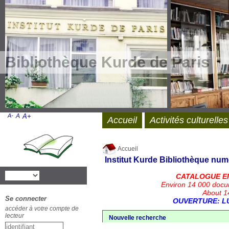
Bibliothèque Kurde de Paris
A-
A
A+
Accueil
Activités culturelles
Accueil
Institut Kurde
Bibliothèque num
CATALOGUE E
Environ 14 000 docu
About 14
Se connecter
OUVERTURE: LU
accéder à votre compte de
lecteur
Nouvelle recherche