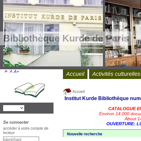
Bibliothèque Kurde de Paris
A-
A
A+
Accueil
Activités culturelles
Accueil
Institut Kurde
Bibliothèque num
CATALOGUE E
Environ 14 000 docu
About 14
Se connecter
OUVERTURE: LU
accéder à votre compte de
lecteur
Nouvelle recherche