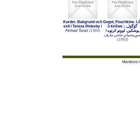
Kurder. Bakgrund och
Gogol, Pouchkine. Lû
exil i Tensta Rinkeby
/
û kirêwe ; گۆگۆل،
Ferhad Turan
(1984)
/
پوشکین. لووتو کرێوە
ەوڕەحمان حاجی مارف
(1983)
Mentions 