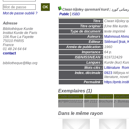
Ciwan kîjoley qaremanî 
Mot de passe oublié ?
Public
ISBD
Titre :
Adresse
Titre original :
[Une fille kurde
Bibliothèque Kurde
Type de document :
texte imprimé
Institut Kurde de Paris
Auteurs :
Mahmoud Ahm
106 Rue La Fayette
75010 PARIS
Editeur :
Silêmanî [Irak, K
France
Année de publication :
1960
01 48 24 64 64
Importance :
64 p.
contact
ISBN/ISSN/EAN :
919722429
Langues :
Kurde (
kur
) Kur
bibliotheque@fikp.org
Mots-clés :
Littérature
Rom
Index. décimale :
0923
Wêjeya niv
Permalink :
https://pmb.ins
Exemplaires (1)
Code-barres
Cote
Support
Localisat
IKPBRO102112
BR 2112
Brochure
2- Bureau 
Dans le même rayon