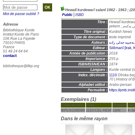
Mot de passe oublié ?
Public
ISBD
Titre :
Hewalî kurdewarî salanî 1962 - 19
Adresse
yekem ; ەکەم
Bibliothèque Kurde
Titre original :
Kurdish News
Institut Kurde de Paris
Type de document :
texte imprimé
106 Rue La Fayette
Auteurs :
نەجیبە جەلی زادە
75010 PARIS
France
Editeur :
Silêmanî [Irak, 
01 48 24 64 64
Année de publication :
2018
contact
Importance :
255 p.
ISBN/ISSN/EAN :
1874
bibliotheque@fikp.org
Langues :
Kurde central (s
Index. décimale :
1110
Dîroka baş
Alphabet utilisé :
Arabo-persan
Permalink :
https://pmb.ins
Exemplaires (1)
Code-barres
Cote
Support
Loca
IKPLIV108086
1110 CEL HEW
Livre
4- M
Dans le même rayon