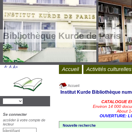
Bibliothèque Kurde de Paris
A-
A
A+
Accueil
Activités culturelles
Accueil
Institut Kurde
Bibliothèque num
CATALOGUE E
Environ 14 000 docu
About 14
Se connecter
OUVERTURE: LU
accéder à votre compte de
lecteur
Nouvelle recherche