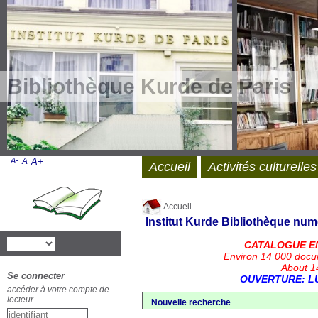
Bibliothèque Kurde de Paris
A-
A
A+
Accueil
Activités culturelles
Accueil
Institut Kurde
Bibliothèque num
CATALOGUE E
Environ 14 000 docu
About 14
Se connecter
OUVERTURE: LU
accéder à votre compte de
lecteur
Nouvelle recherche