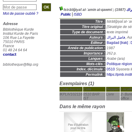
(1987)
راك
Mot de passe oublié ?
Public
ISBD
Titre :
Adresse
Titre original :
[Stratégie de sé
Bibliothèque Kurde
Type de document :
texte imprimé
Institut Kurde de Paris
Auteurs :
فاضل البراك
, Au
106 Rue La Fayette
75010 PARIS
Editeur :
Bagdad [Irak] : 
France
Année de publication :
1987
01 48 24 64 64
Importance :
262 p.
contact
Langues :
Arabe (
ara
)
Mots-clés :
Politique régio
bibliotheque@fikp.org
Index. décimale :
0510
Permalink :
https://pmb.ins
Exemplaires (1)
Code-barres
Cote
Support
Locali
IKPLIV102116
0510 BAR
Livre
2- Bure
IST
office
Dans le même rayon