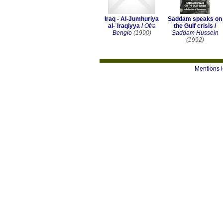
Iraq - Al-Jumhuriya
Saddam speaks on
al-ʿIraqiyya
/
Ofra
the Gulf crisis
/
Bengio
(1990)
Saddam Hussein
(1992)
Mentions 