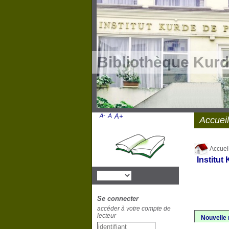
Bibliothèque Kurd
A-
A
A+
Accueil
Accuei
Institut
Se connecter
accéder à votre compte de
lecteur
Nouvelle