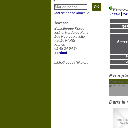
Mot de passe oublié ?
Public
IS
Adresse
Typ
Bibliothèque Kurde
Institut Kurde de Paris
106 Rue La Fayette
75010 PARIS
Année 
France
01 48 24 64 64
contact
I
A
bibliotheque@fikp.org
Exemplai
Code-barre
IKPLIV1064
Dans le