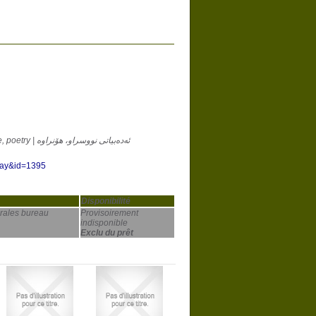
Wêjeya nivîskî, helbest | Litt. écrite, poésie | Written literature, poetry | ئەدەبیاتی نووسراو، هۆنراوە
play&id=1395
Disponibilité
rales bureau
Provisoirement
indisponible
Exclu du prêt