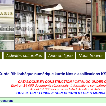
e de Paris
Activités culturelles
Aide en ligne
Nous trouver
l
 Kurde
Bibliothèque numérique kurde
Nos classifications
KS
CATALOGUE EN CONSTRUCTION / CATALOG UNDER 
Environ 14 000 documents répertoriés.
Informations compléme
About 14,000 documents listed. Additional data on
OUVERTURE: LUNDI-VENDREDI 13-18 h / OPEN MONDAY
 recherche