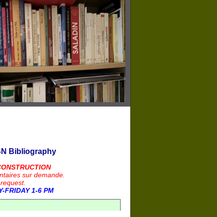
N Bibliography
CONSTRUCTION
ntaires sur demande.
 request.
-FRIDAY 1-6 PM