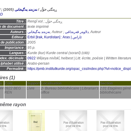
(2005)
نه‌زه‌ند به‌گیخانی
/
Rengî xoḷ ; ڕەنگی خۆڵ
BD
Titre :
Rengî xoḷ ; ڕەنگی خۆڵ
e de document :
texte imprimé
Auteurs :
نه‌زه‌ند به‌گیخانی
, Auteur ;
دلاوەر قەرەداغی
, Auteur
Editeur :
Erbil [Irak, Kurdistan] : Aras | ئاراس
de publication :
2005
Importance :
95 p.
Langues :
Kurde (
kur
) Kurde central (soranî) (
ckb
)
ndex. décimale :
0922
lphabet utilisé :
Arabo-persan
Permalink :
https://pmb.institutkurde.org/opac_css/index.php?lvl=notice_dis
res (1)
s
Cote
Support
Localisation
Section
44
0922 BEG
Livre
2- Bureau bibliothécaire | Librarian's
2.01 Etagères géné
REN
office
bibliothécaire
 même rayon